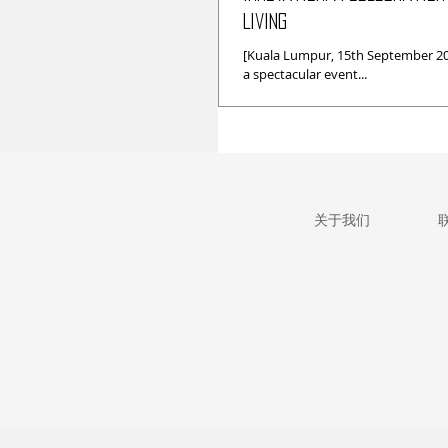
Living
[Kuala Lumpur, 15th September 202
a spectacular event...
关于我们