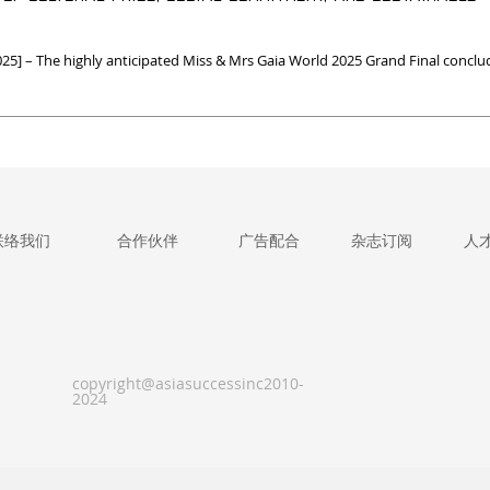
5] – The highly anticipated Miss & Mrs Gaia World 2025 Grand Final conclu
联络我们
合作伙伴
广告配合
杂志订阅
人
copyright@asiasuccessinc2010-
2024