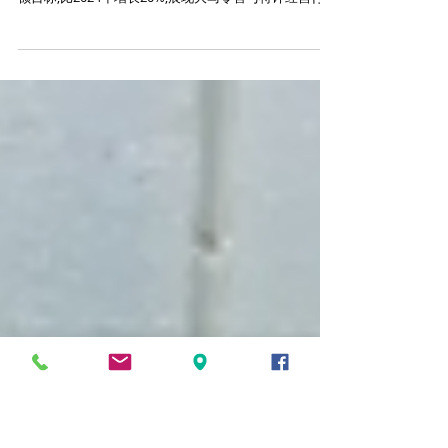
瞄准1.2亿令吉交易额与1.8万访客目
标,2025大马国际加盟展8月登场
马来西亚零售连锁协会(MRCA)为8月登场的2025年马来
西亚国际加盟展(FEM 2025)设定1亿2000万令吉的交易
额目标,比2024年增长20%,展现大马零售与特许经营行业
的韧性与创新实力,并且巩固大马国际加盟展作为促进增
长、合作与区域互联的首选平台地位。 今年迈入...