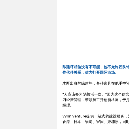
陈建坪相信没有不可能，他不允许团队
作伙伴关系，借力打开国际市场。
木匠出身的陈建坪，各种家具在他手中
“人应该要为梦想活一次。”因为这个信
习经营管理，带领员工开创新格局，于是携手李芫
经理。
Vynn Venture提供一站式的建
香港、日本、缅甸、寮国、柬埔寨，同