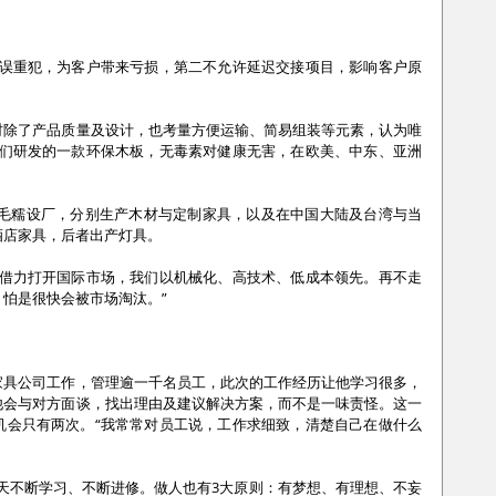
错误重犯，为客户带来亏损，第二不允许延迟交接项目，影响客户原
时除了产品质量及设计，也考量方便运输、简易组装等元素，认为唯
我们研发的一款环保木板，无毒素对健康无害，在欧美、中东、亚洲
生、双溪毛糯设厂，分别生产木材与定制家具，以及在中国大陆及台湾与当
酒店家具，后者出产灯具。
于借力打开国际市场，我们以机械化、高技术、低成本领先。再不走
怕是很快会被市场淘汰。”
家具公司工作，管理逾一千名员工，此次的工作经历让他学习很多，
他会与对方面谈，找出理由及建议解决方案，而不是一味责怪。这一
机会只有两次。“我常常对员工说，工作求细致，清楚自己在做什么
天不断学习、不断进修。做人也有3大原则：有梦想、有理想、不妄