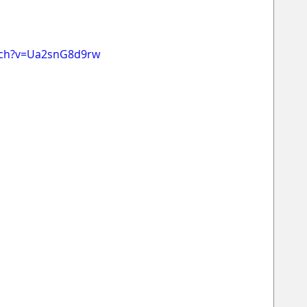
tch?v=Ua2snG8d9rw