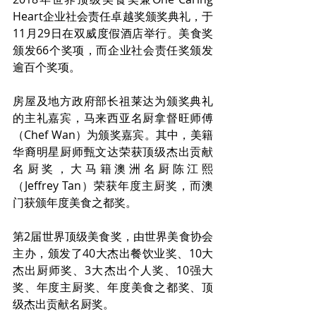
Heart企业社会责任卓越奖颁奖典礼，于
11月29日在双威度假酒店举行。美食奖
颁发66个奖项，而企业社会责任奖颁发
逾百个奖项。
房屋及地方政府部长祖莱达为颁奖典礼
的主礼嘉宾，马来西亚名厨拿督旺师傅
（Chef Wan）为颁奖嘉宾。其中，美籍
华裔明星厨师甄文达荣获顶级杰出贡献
名厨奖，大马籍澳洲名厨陈江熙
（Jeffrey Tan）荣获年度主厨奖，而澳
门获颁年度美食之都奖。
第2届世界顶级美食奖，由世界美食协会
主办，颁发了40大杰出餐饮业奖、10大
杰出厨师奖、3大杰出个人奖、10强大
奖、年度主厨奖、年度美食之都奖、顶
级杰出贡献名厨奖。