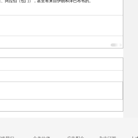
莱、阿拉伯（也门），甚至有来自伊朗和津巴布韦的。