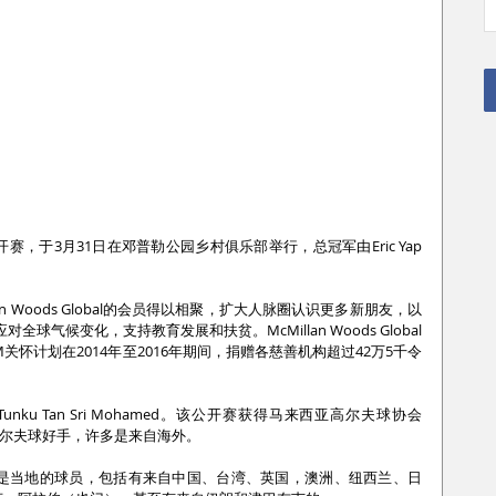
球公开赛，于3月31日在邓普勒公园乡村俱乐部举行，总冠军由Eric Yap
n Woods Global的会员得以相聚，扩大人脉圈认识更多新朋友，以
球气候变化，支持教育发展和扶贫。McMillan Woods Global
McM关怀计划在2014年至2016年期间，捐赠各慈善机构超过42万5千令
amir Tunku Tan Sri Mohamed。该公开赛获得马来西亚高尔夫球协会
高尔夫球好手，许多是来自海外。
要是当地的球员，包括有来自中国、台湾、英国，澳洲、纽西兰、日