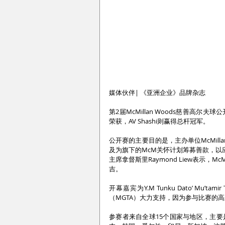
媒体伙伴| 《亚洲企业》品牌杂志
第2届McMillan Woods慈善高尔夫
荣获，AV Shashi则赢得总杆冠军。
公开赛的主要目的是，主办单位McMilla
及为旗下的McM关怀计划筹募善款，以应对全
主席拿督斯里Raymond Liew表示，
吉。
开幕嘉宾为Y.M Tunku Dato’ Mu’t
（MGTA）大力支持，因为参与比赛的
参赛者来自全球15个国家与地区，主