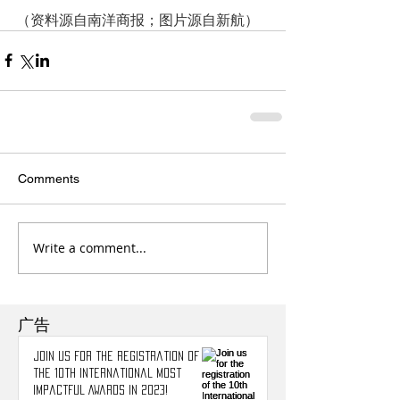
（资料源自南洋商报；图片源自新航）
Comments
Write a comment...
广告
Join us for the registration of
the 10th International Most
Impactful Awards in 2023!